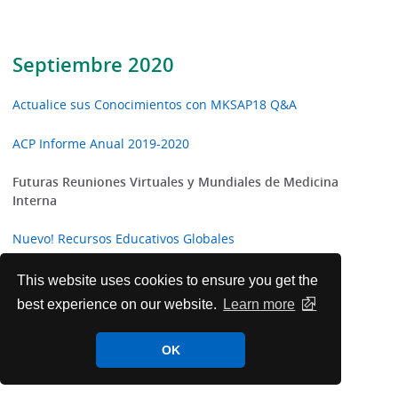
Septiembre 2020
Actualice sus Conocimientos con MKSAP18 Q&A
ACP Informe Anual 2019-2020
Futuras Reuniones Virtuales y Mundiales de Medicina
Interna
Nuevo! Recursos Educativos Globales
Artículos Destacados de las Revistas ACP Internist y
This website uses cookies to ensure you get the
ACP Hospitalist
best experience on our website.
Learn more
El ACP Da la Bienvenida a Nuevos Fellows
OK
Internacionales