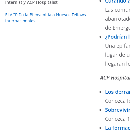
Curando a
Internist y ACP Hospitalist
Las comun
El ACP Da la Bienvenida a Nuevos Fellows
abarrotad
Internacionales
de Emerge
¿Podrían 
Una epifan
lugar de 
llegaran 
ACP Hospital
Los derra
Conozca l
Sobrevivi
Conozca 1
La formac