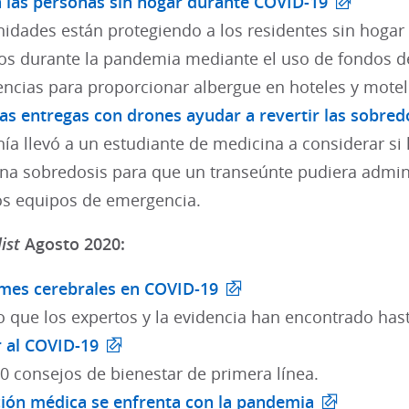
 las personas sin hogar durante COVID-19
idades están protegiendo a los residentes sin hogar 
os durante la pandemia mediante el uso de fondos de
ncias para proporcionar albergue en hoteles y motel
las entregas con drones ayudar a revertir las sobred
ía llevó a un estudiante de medicina a considerar si 
una sobredosis para que un transeúnte pudiera admini
los equipos de emergencia.
ist
Agosto 2020:
mes cerebrales en COVID-19
o que los expertos y la evidencia han encontrado has
r al COVID-19
0 consejos de bienestar de primera línea.
ión médica se enfrenta con la pandemia