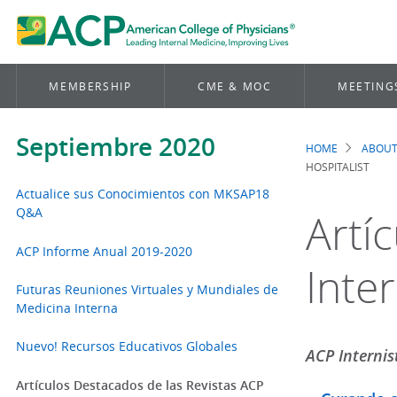
MEMBERSHIP
CME & MOC
MEETING
Septiembre 2020
HOME
ABOUT
Brea
HOSPITALIST
Actualice sus Conocimientos con MKSAP18
Q&A
Artí
ACP Informe Anual 2019-2020
Inter
Futuras Reuniones Virtuales y Mundiales de
Medicina Interna
Nuevo! Recursos Educativos Globales
ACP Internis
Artículos Destacados de las Revistas ACP