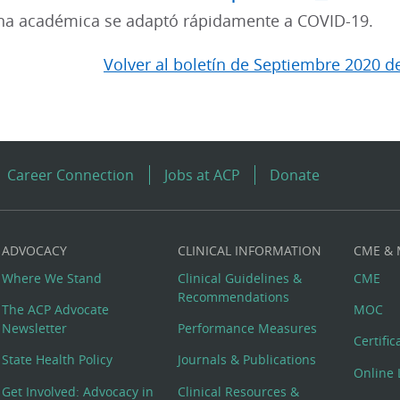
na académica se adaptó rápidamente a COVID-19.
Volver al boletín de Septiembre 2020 d
Career Connection
Jobs at ACP
Donate
ADVOCACY
CLINICAL INFORMATION
CME &
Where We Stand
Clinical Guidelines &
CME
Recommendations
The ACP Advocate
MOC
Newsletter
Performance Measures
Certifi
State Health Policy
Journals & Publications
Online 
Get Involved: Advocacy in
Clinical Resources &