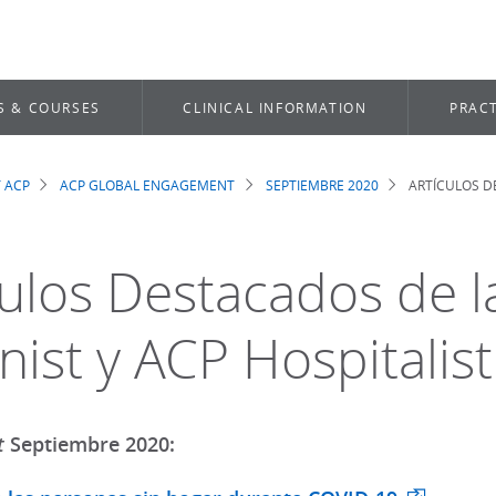
S & COURSES
CLINICAL INFORMATION
PRACT
 ACP
ACP GLOBAL ENGAGEMENT
SEPTIEMBRE 2020
ARTÍCULOS DE
dcrumb
culos Destacados de l
nist y ACP Hospitalist
t
Septiembre 2020: