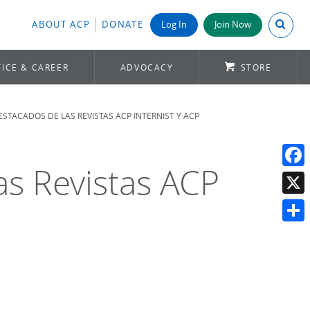
Search A
ABOUT ACP
DONATE
Log In
Join Now
ICE & CAREER
ADVOCACY
STORE
STACADOS DE LAS REVISTAS ACP INTERNIST Y ACP
as Revistas ACP
Face
X
Shar