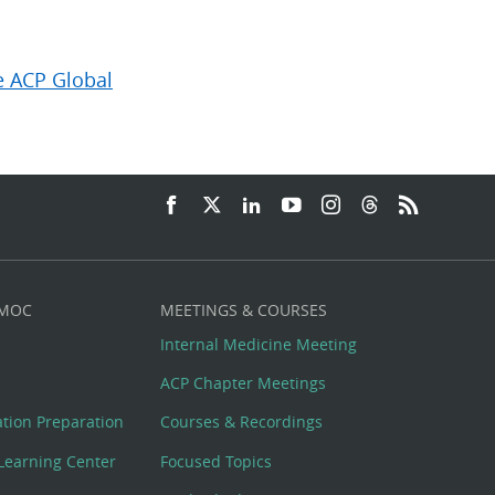
e ACP Global
 MOC
MEETINGS & COURSES
Internal Medicine Meeting
ACP Chapter Meetings
cation Preparation
Courses & Recordings
Learning Center
Focused Topics