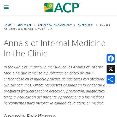
Breadcrumb
HOME
ABOUT ACP
ACP GLOBAL ENGAGEMENT
ENERO 2021
ANNALS
OF INTERNAL MEDICINE IN THE CLINIC
Annals of Internal Medicine
In the Clinic
Faceb
In the Clinic es un artículo mensual en los
Annals of Internal
Medicine
que comenzó a publicarse en enero de 2007
X
enfocándose en el manejo práctico de pacientes con afecciones
clínicas comunes. Ofrece respuestas basadas en la evidencia a las
Share
preguntas frecuentes sobre detección, prevención, diagnóstico,
terapia y educación del paciente y proporciona a los médicos
herramientas para mejorar la calidad de la atención médica.
Anemia Falciforme