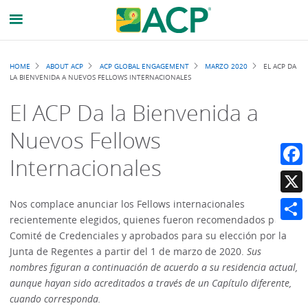
Breadcrumb
HOME
ABOUT ACP
ACP GLOBAL ENGAGEMENT
MARZO 2020
EL ACP DA
LA BIENVENIDA A NUEVOS FELLOWS INTERNACIONALES
El ACP Da la Bienvenida a
Nuevos Fellows
Internacionales
Faceb
X
Nos complace anunciar los Fellows internacionales
recientemente elegidos, quienes fueron recomendados por el
Share
Comité de Credenciales y aprobados para su elección por la
Junta de Regentes a partir del 1 de marzo de 2020.
Sus
nombres figuran a continuación de acuerdo a su residencia actual,
aunque hayan sido acreditados a través de un Capítulo diferente,
cuando corresponda.