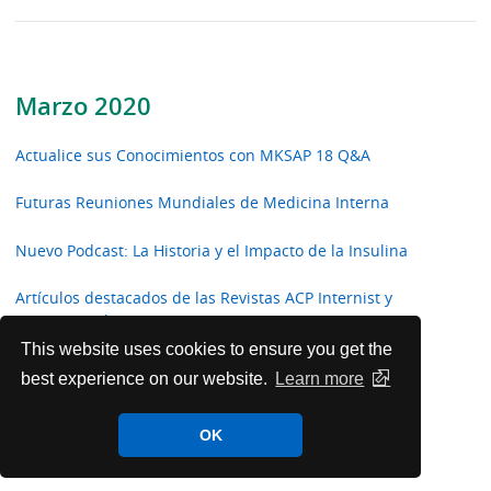
Marzo 2020
Actualice sus Conocimientos con MKSAP 18 Q&A
Futuras Reuniones Mundiales de Medicina Interna
Nuevo Podcast: La Historia y el Impacto de la Insulina
Artículos destacados de las Revistas ACP Internist y
ACP Hospitalist
This website uses cookies to ensure you get the
Annals of Internal Medicine In the Clinic
best experience on our website.
Learn more
El ACP Da la Bienvenida a Nuevos Fellows
OK
Internacionales